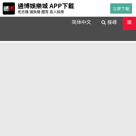
通博娛樂城 APP下載
立即下載
老虎機 捕魚機 體育 真人娛樂
送出
简体中文
搜尋