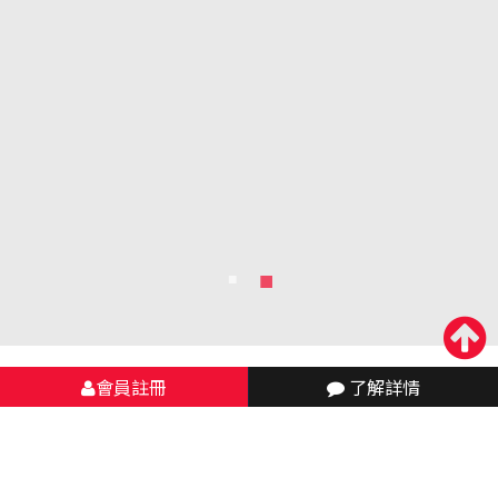
會員註冊
了解詳情
首頁
產品
娛樂城
通博被抓ptt事件，深入探討網路謠言，還原事件真相