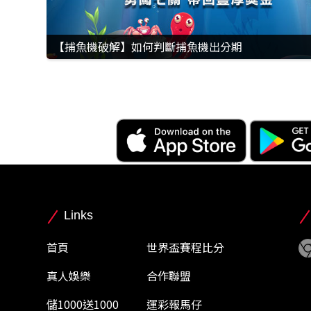
【捕魚機破解】如何判斷捕魚機出分期
Links
首頁
世界盃賽程比分
真人娛樂
合作聯盟
儲1000送1000
運彩報馬仔