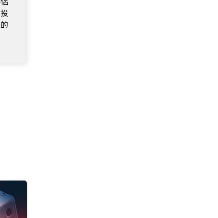
伴侶
中投
正的