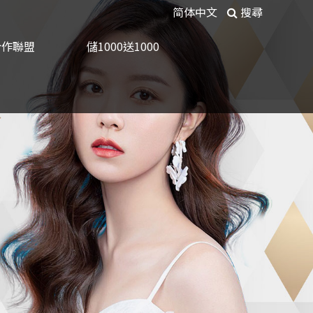
简体中文
搜尋
送出
合作聯盟
儲1000送1000