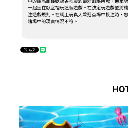
中的燕尾服從歐冠各地帶到最好的娛樂城。但是
一起坐在臥室裡玩這個遊戲。在決定玩遊戲並將
注遊戲規則。在網上玩真人歐冠盃場中投注時，
賭場中的現實情況不符。
HO