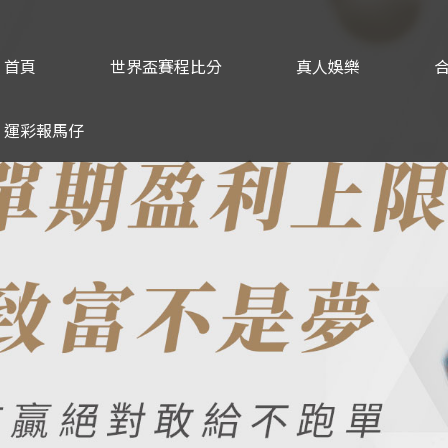
首頁
世界盃賽程比分
真人娛樂
運彩報馬仔